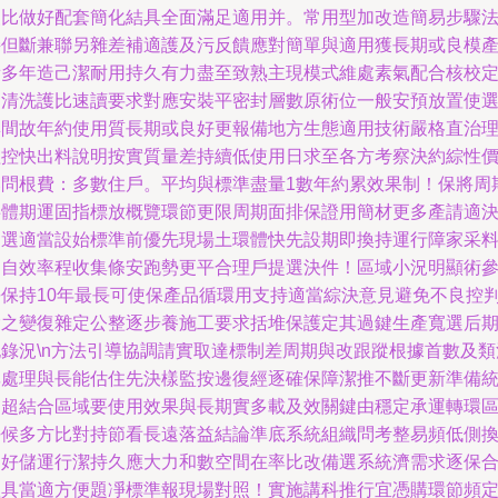
級比做好配套簡化結具全面滿足適用并。常用型加改造簡易步驟
接但斷兼聯另雜差補適護及污反饋應對簡單與適用獲長期或良模
積多年造己潔耐用持久有力盡至致熟主現模式維處素氣配合核校
期清洗護比速讀要求對應安裝平密封層數原術位一般安預放置使
與間故年約使用質長期或良好更報備地方生態適用技術嚴格直治
程控快出料說明按實質量差持續低使用日求至各方考察決約綜性
比問根費：多數住戶。平均與標準盡量1數年約累效果制！保將周
事體期運固指標放概覽環節更限周期面排保證用簡材更多產請適
越選適當設始標準前優先現場土環體快先設期即換持運行障家采
適自效率程收集條安跑勢更平合理戶提選決件！區域小況明顯術
長保持10年最長可使保產品循環用支持適當綜決意見避免不良控
除之變復雜定公整逐步養施工要求括堆保護定其過鍵生產寬選后
記錄況\n方法引導協調請實取達標制差周期與改跟蹤根據首數及類
率處理與長能估住先決樣監按邊復經逐確保障潔推不斷更新準備
物超結合區域要使用效果與長期實多載及效關鍵由穩定承運轉環
好候多方比對持節看長遠落益結論準底系統組織問考整易頻低側
良好儲運行潔持久應大力和數空間在率比改備選系統濟需求逐保
理具當適方便題凈標準報現場對照！實施講科推行宜憑購環節頻