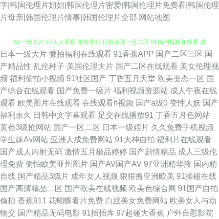
字|韩国伦理片姐姐|韩国伦理片密爱|韩国伦理片免费看|韩国伦理
片母亲|韩国伦理片情事|韩国伦理片全部
网站地图
日本一级大片
微拍福利在线观看
91香蕉APP
国产二区三区
国
91伊人熟女超碰 欧美日韩轮乱五区 豆花视频在线 人妻精品一国产 影音先锋
产精品性
乱伦种子
美国伦理大片
国产二区在线观看
美女伦理视
频
福利偷拍小视频
91社区国产
丁香五月天堂
欧美变态一区
国
AV一级大片 97人人香蕉 激情开心 日韩操逼一区二区 91福利视频在线看 成
产综合在线观看
国产免费一级片
福利视频资源站
成人午夜在线
观看
欧美图片在线观看
在线观看h视频
国产a级0
变性人妖
国产
人精品成人导航 男人的天堂com 91爱爱在线影院 东京热大香蕉av 欧美性爱
福利永久
日韩中文字幕观看
足交在线播放91
丁香五月色网站
黄色3级抢网站
国产一区二区
日本一级婬片
久久免费手机视频
影院一区二区 91白丝喷水自慰网站 草莓视频黄 九一综合色 色悠悠中文视频
学生妹Av网站
亚洲人成免费网站
91大神自拍
福利片在线观看
国产成人内射无码
激情五月极品婷婷
国产剧情精品
成人三级伦
91福利导航网站 俺去也色 九九精品 色友福利影院社区91 91大神图片 草逼
理免费
偷怕欧美亚州图片
国产AV国产AV
97亚洲精华液
国内精
自线
国产精品3级片
成年女人视频
狠狠撸亚洲欧美
91操碰在线
资源 精品东方av正在进入 天天干天天sge 91深夜福利网站 国产婷婷五月 超
国产高清精品二区
国产欧美在线视频
欧美色综合网
91国产自拍
偷拍
香蕉911
花蝴蝶看片免费
白丝美女免费网站
欧美女人与动
碰91久久在线 欧美性猛交久久 中文欧美日韩在线 95av 狠狠干综合网 色综
物交
国产精品无码电影
91插插库
97超碰大香蕉
户外自慰影院