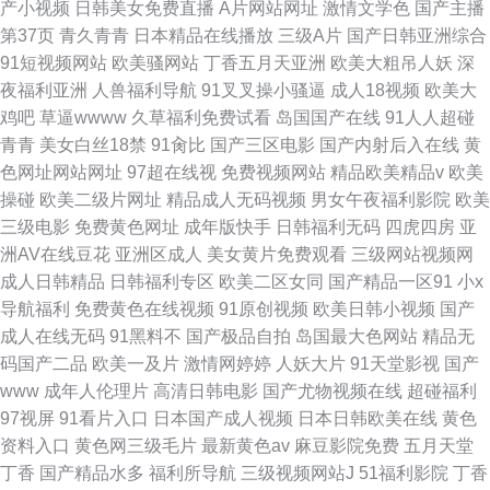
产小视频
日韩美女免费直播
A片网站网址
激情文学色
国产主播
第37页
青久青青
日本精品在线播放
三级A片
国产日韩亚洲综合
91短视频网站
欧美骚网站
丁香五月天亚洲
欧美大粗吊人妖
深
夜福利亚洲
人兽福利导航
91叉叉操小骚逼
成人18视频
欧美大
鸡吧
草逼wwww
久草福利免费试看
岛国国产在线
91人人超碰
青青
美女白丝18禁
91肏比
国产三区电影
国产内射后入在线
黄
色网址网站网址
97超在线视
免费视频网站
精品欧美精品v
欧美
操碰
欧美二级片网址
精品成人无码视频
男女午夜福利影院
欧美
三级电影
免费黄色网址
成年版快手
日韩福利无码
四虎四房
亚
洲AV在线豆花
亚洲区成人
美女黄片免费观看
三级网站视频网
成人日韩精品
日韩福利专区
欧美二区女同
国产精品一区91
小x
导航福利
免费黄色在线视频
91原创视频
欧美日韩小视频
国产
成人在线无码
91黑料不
国产极品自拍
岛国最大色网站
精品无
码国产二品
欧美一及片
激情网婷婷
人妖大片
91天堂影视
国产
www
成年人伦理片
高清日韩电影
国产尤物视频在线
超碰福利
97视屏
91看片入口
日本国产成人视频
日本日韩欧美在线
黄色
资料入口
黄色网三级毛片
最新黄色av
麻豆影院免费
五月天堂
丁香
国产精品水多
福利所导航
三级视频网站J
51福利影院
丁香