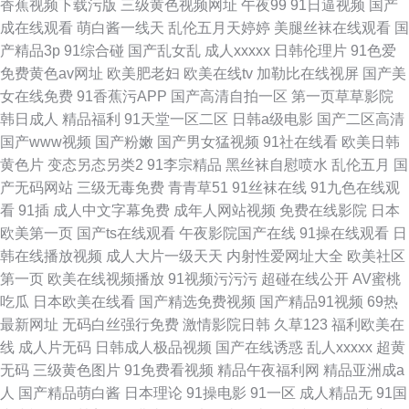
香蕉视频下载污版
三级黄色视频网址
午夜99
91日逼视频
国产
成在线观看
萌白酱一线天
乱伦五月天婷婷
美腿丝袜在线观看
国
产精品3p
91综合碰
国产乱女乱
成人xxxxx
日韩伦理片
91色爱
免费黄色av网址
欧美肥老妇
欧美在线tv
加勒比在线视屏
国产美
女在线免费
91香蕉污APP
国产高清自拍一区
第一页草草影院
韩日成人
精品福利
91天堂一区二区
日韩a级电影
国产二区高清
国产www视频
国产粉嫩
国产男女猛视频
91社在线看
欧美日韩
黄色片
变态另态另类2
91李宗精品
黑丝袜自慰喷水
乱伦五月
国
产无码网站
三级无毒免费
青青草51
91丝袜在线
91九色在线观
看
91插
成人中文字幕免费
成年人网站视频
免费在线影院
日本
欧美第一页
国产ts在线观看
午夜影院国产在线
91操在线观看
日
韩在线播放视频
成人大片一级天天
内射性爱网址大全
欧美社区
第一页
欧美在线视频播放
91视频污污污
超碰在线公开
AV蜜桃
吃瓜
日本欧美在线看
国产精选免费视频
国产精品91视频
69热
最新网址
无码白丝强行免费
激情影院日韩
久草123
福利欧美在
线
成人片无码
日韩成人极品视频
国产在线诱惑
乱人xxxxx
超黄
无码
三级黄色图片
91免费看视频
精品午夜福利网
精品亚洲成a
人
国产精品萌白酱
日本理论
91操电影
91一区
成人精品无
91国