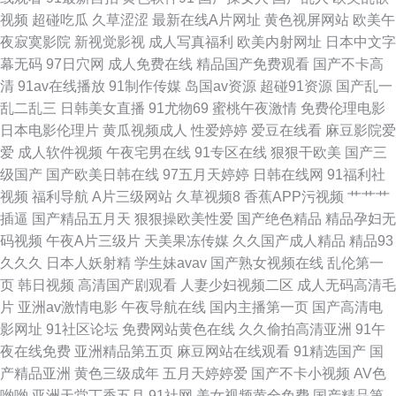
视频
超碰吃瓜
久草涩涩
最新在线A片网址
黄色视屏网站
欧美午
伦理在线 福利怕91在线 五月丁香淫淫网 91综合在线视频 欧日韩黄网站免费
夜寂寞影院
新视觉影视
成人写真福利
欧美内射网址
日本中文字
幕无码
97日穴网
成人免费在线
精品国产免费观看
国产不卡高
91巨炮免费福利 欧美一级在线 91亚洲传媒51 九九热这里有精品20 大香蕉
清
91av在线播放
91制作传媒
岛国av资源
超碰91资源
国产乱一
乱二乱三
日韩美女直播
91尤物69
蜜桃午夜激情
免费伦理电影
导 丝袜肏屄 91先生无码 美女诱惑 91大神天堂男人 国产精品国产 91狼友之
日本电影伦理片
黄瓜视频成人
性爱婷婷
爱豆在线看
麻豆影院爱
爱
成人软件视频
午夜宅男在线
91专区在线
狠狠干欧美
国产三
家 91肉棒插黄免费视频 久久导网网址 91挑色网站观看 日韩素人影院 91天
级国产
国产欧美日韩在线
97五月天婷婷
日韩在线网
91福利社
视频
福利导航
A片三级网站
久草视频8
香蕉APP污视频
艹艹艹
堂午夜 玖玖在线资源 91成人免费视频 国产合集1024 91超碰人人看 日本久
插逼
国产精品五月天
狠狠操欧美性爱
国产绝色精品
精品孕妇无
码视频
午夜A片三级片
天美果冻传媒
久久国产成人精品
精品93
操视频播放 91素人在线精品国产 日本123不卡 91熊猫视频 男人天堂第一页
久久久
日本人妖射精
学生妹avav
国产熟女视频在线
乱伦第一
页
韩日视频
高清国产剧观看
人妻少妇视频二区
成人无码高清毛
91国产白浆喷水 韩国欧美 淫网av 豆花精品视频 婷婷欧美 95老司机视频 欧
片
亚洲av激情电影
午夜导航在线
国内主播第一页
国产高清电
影网址
91社区论坛
免费网站黄色在线
久久偷拍高清亚洲
91午
美一级性生活 91蜜桃日韩 久操视频在线观看 91c逼 国产AV资源站 五月亭亭
夜在线免费
亚洲精品第五页
麻豆网站在线观看
91精选国产
国
产精品亚洲
黄色三级成年
五月天婷婷爱
国产不卡小视频
AV色
激情网 www国产品精 亚洲先峰资源网 国产精品夜夜 亚洲AV射 俺去也俺去
哟哟
亚洲天堂丁香五月
91社网
美女视频黄全免费
国产精品第