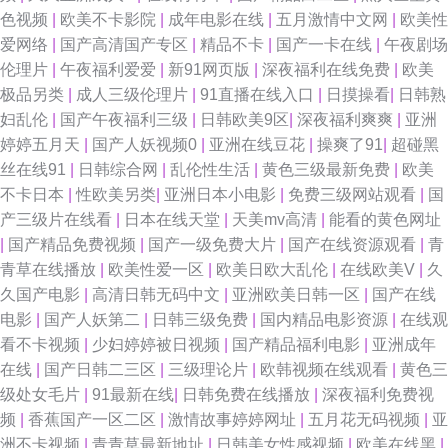
色视频
|
欧美不卡影院
|
成年电影在线
|
五月激情中文网
|
欧美性
爱网络
|
国产高清国产专区
|
精品不卡
|
国产一卡在线
|
午夜剧场
伦理片
|
午夜福利爱爱
|
新91网页版
|
深夜福利在线免费
|
欧美
极品另类
|
成人三级伦理片
|
91直播在线入口
|
日摸操看
|
日韩熟
妇乱伦
|
国产午夜福利三级
|
日韩欧美9区
|
深夜福利爽爽
|
亚洲
婷婷五月天
|
国产人妖视频0
|
亚洲在线豆花
|
操爽了91
|
超碰黑
丝在线91
|
日韩综合网
|
乱伦性生活
|
黄色三级最新免费
|
欧美
不卡日本
|
性欧美另类
|
亚洲日本小电影
|
免费三级网站观看
|
国
产三级片在线看
|
日本在线天堂
|
天美mv高清
|
能看的黄色网址
|
国产精品免费视频
|
国产一级免费大片
|
国产在线资源观看
|
青
青草在线播放
|
欧美性爱一区
|
欧美日欧大乱伦
|
在线欧美V
|
久
久国产电影
|
高清日韩无码中文
|
亚洲欧美日韩一区
|
国产在线
电影
|
国产人妖第二
|
日韩三级免费
|
国内精品电影资源
|
在线观
看不卡视频
|
少妇婷婷被日视频
|
国产精品福利电影
|
亚洲成年
在线
|
国产日韩二三区
|
三级理论片
|
欧韩视频在线观看
|
黄色三
级处女毛片
|
91最新在线
|
日韩免费在线播放
|
深夜福利免费视
频
|
香蕉国产一区二区
|
激情故事婷婷网址
|
五月花无码视频
|
亚
洲不卡视频
|
青青草最新地址
|
日韩美女性感视频
|
欧美在线黑
|