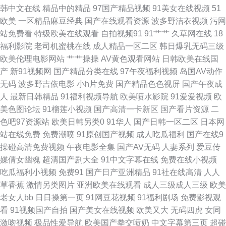
韩中文在线
精品中的精品
97国产精品视频
91美女在线视频
51
里 91专区在线 99资源站在线观看 超碰91人人在线 国厂av在线 白丝白虎自
欧美
一区精品麻豆经典
国产在线观看资源
波多野洁衣视频
污网
站免费看
特级欧美在线观看
自拍视频91
91艹艹
久草网在线
18
慰 久草资源站 九九久久视频 欧美2P小视频 午夜精品久久 91黑丝美女自慰
福利影院
老司机蜜桃在线
成人精品一区二区
韩日爆乳无码三级
欧美伦理电影网站
艹艹操操
AV黄色观看网站
日韩欧美在线国
91永久在线播放 99久久卡1卡2 超碰在线大青青青青 狼人社区精品国际 欧美
产
新91视频网
国产精品分类在线
97午夜福利视频
岛国AV动作
无码
波多野吉依电影
小h片免费
国产精品色色视屏
国产午夜成
精品一区蜜桃 91在线播放专区 精品国产欧美婷婷 日韩一二片区做爱Av 91传
人
最新日韩精品
91福利视频导航
欧美喷水影院
91爱爱视频
欧
美色图论坛
91榴莲小视频
国产高清一卡新区
国产看片资源
二
媒magnet 99国产精品久久成人 国产精区久久 国产精品九九视频 国产情侣
色吧97资源站
欧美日韩另类0
91华人
国产日韩一区二区
日本网
站在线免费
免费潮喷
91原创国产视频
成人吃瓜福利
国产在线9
AV免费 国产精品自拍区 91精选 激情五月天社区 影音先锋亚洲av Www国产
操碰高清免费视频
午夜电影全集
国产AV无码
人妻系列
爱豆传
媒倩女幽魂
超清国产剧大全
91中文字幕在线
免费在线小视频
91视频 久热精品色情 亚欧色图有码 91涩情 国产精品久久一级 四虎av播放
吃瓜福利小视频
免费91
国产日产亚洲精品
91社在线高清
人人
草香蕉
激情另类图片
亚洲欧美在线观看
成人三级成人三级
欧美
97干在线观看 久久七七9 91aV青青 国产91视频网 青草社区在线 91n少女在
老女人bb
日日操第一页
91网豆花视频
91福利剧场
免费影视观
看
91视频国产自拍
国产美女在线视频
欧美又大
无码四虎
女同
线视频 成人超碰91资源站 欧美福利网址 91she九色精品国产 海角社区在线
激吻视频
极品性爱导航
欧美国产拳交喷奶
中文字幕第三页
超碰