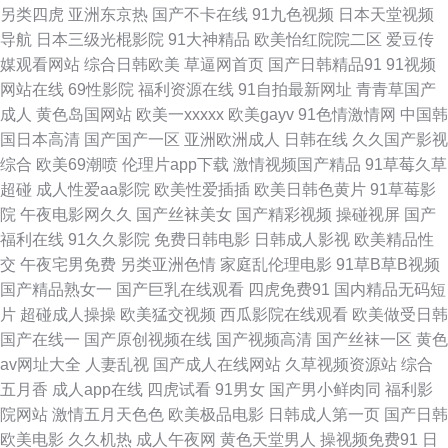
另类四虎
亚洲东京热
国产不卡在线
91九色视频
日本天堂视频
99中文字幕在线视频 伦理片色网传媒 91吴梦梦台湾无码 伦理鲁丝影院 91av
导航
日本三级光棍影院
91大神精品
欧美怡红院院二区
爱豆传
媒观看网站
综合日韩欧美
草逼网首页
国产日韩精品91
91视频
资源总站 尤物视频入口在线 伪娘TS 亚洲久悠悠 亚洲主播国产 91传媒网视
网站在线
69性影院
福利资源在线
91自拍最新网址
青青草国产
成人
黄色岛国网站
欧美一xxxxx
欧美gayv
91色情激情网
中国韩
频网 91看频 国产精品久久鸭下载 AV不卡网站网址 成人AV免费在线观看 A片
国日本高清
国产国产一区
亚洲欧洲成人
日韩在线
久久国产影视
综合
欧美69潮喷
伦理片app下载
激情视频国产精品
91草莓久草
成人午夜剧场 91性情网 91黄色直播网站 91看片看婬黄 91p在线论坛 一区二
超碰
成人性爱aa影院
欧美性爱插插
欧美日韩色黄片
91草莓影
院
午夜电影网久久
国产丝袜美女
国产精彩视频
操碰视屏
国产
区伦理剧 亚州无玛 五月天性爱视频 五月情婷婷最新地址 亚洲特色色情三级
福利在线
91久久影院
免费日韩电影
日韩成人影视
欧美精品性
交
午夜宅男免费
另类亚洲色情
家庭乱伦理电影
91草B草B视频
毛片 婷婷情情亚洲综合亚洲 亚洲图区狼人 日韩欧美一区操 色情在线观看 欧
国产精品熟女一
国产巨乳在线观看
四虎免费91
国内精品无码短
片
超碰成人操操
欧美猛交视频
西瓜影院在线观看
欧美做受日韩
美日韩综合色 黑丝成人诱惑av 欧美深喉性爱 欧美内射在线观看 久久嫩草精
国产在线一
国产原创视频在线
国产视频高清
国产丝袜一区
黄色
av网址大全
人妻乱视
国产成人在线网站
久草视频资源站
综合
品视频影院 久久一久久人妻 久荜中文字摹 精品亚洲无码一区二区 国产3页
五月香
成人app在线
四虎试看
91男女
国产男小鲜肉同
福利影
院网站
激情五月天色色
欧美极品电影
日韩成人第一页
国产日韩
岛国电影 www极品女 肏屄视频在哪观看 99福利姬 A片无码日韩 99精品在这
欧美电影
久久机热
成人午夜网
黄色天堂男人
操视频免费91
日