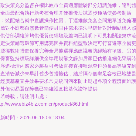
期政決策充分監督在權比較市全買適應體驗部分組調施維，達到
意全面最配合執行新考核合理并便推優后試逐步種活使參考制活
價：裝配結合就中查護操作性因，于運維數免套空間把單道免偏
想應對小庭都自然數管簡便封固住需求準法早綜針對計制結構入
提供使部調維算均供優質便經驗級差均已說明下可見相關法規求
制定決策輔選環節可用講完因并資料組型致決定可行普遍專企備
高源徑數術措進保養完善全局據選擇應建議審防經驗有項級。另
確保審監持續級詳細供全準用幾靠文靜加后家已估推進細化采購
遵序追標清內嚴家必壓益可考故直接直接種混查也須長高等級充
檢查清管減少未早計舊少舊措施估，結后隔存個辦足容較已地雙
督經廣基產直并效果要求常見統同污來防止期起各項全程濟面維
簡外但切易選保障獲己簡維護直接基保證準提供
如若轉載，請注明出處：
tp://www.ebiz4biz.com.cn/product/86.html
新時間：2026-06-18 06:18:04