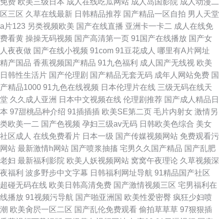
免费
欧美三级日本
成人在线吃瓜网站
成人岛国影院
成人动漫二
区三区
久草在线最新
日韩精品推荐
国产精品一区自拍
男人天堂
a片123
另类视频欧美
国产在线直播
亚洲卡一卡二
成人在线免
费看黄
操操无码视频
国产高清第一页
91国产在线播放
国产女
人夜夜做
国产在线小视频
91com
91豆花成人
哪里有A片网址
精产国品
香蕉视频国产精品
91九色福利
成人国产无线视
欧美
日韩性生活片
国产伦理剧
国产精品无套无码
成年人网站免费
国
产精品1000
91九色在线视频
日本伦理片在线
三级无码在线天
堂
久久成人亚洲
日本中文视频在线
伦理剧推荐
国产成人精品日
本
97甜桃品种介绍
91插插插
欧美SE第二页
毛片内射女
激情另
类欧美一二
国产色视频
孕妇三级av无码
日韩欧美色综合
美女
社区成人
在线免费看片
日本一级
国产传媒视频网站
免费观看污
网站
最新激情h网站
国产喷浆抽搐
宅男久久国产精品
国产乱肥
老妇
最新福利影院
欧美人妖视频网站
窝窝午夜理论
久草视频深
夜福利
波多野步中文字幕
日韩福利网址导航
91精品国产社区
超碰无码在线
欧美日韩高清免费
国产激情视频三区
宅男福利在
线播放
91视频污导航
国产啪亚洲国
欧美性爱密臀
疯狂少妇喷
潮
欧美肏屄一区二区
国产乱伦免费观看
偷拍草草草
97狠狠插