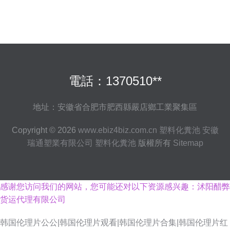
電話：1370510**
地址：安徽省合肥市肥西縣嚴店鄉工業聚集區
Copyright © 2026
www.ebiz4biz.com.cn
塑料化糞池
安徽
瑞通塑業有限公司
塑料化糞池
版權所有
Sitemap
感谢您访问我们的网站，您可能还对以下资源感兴趣：沭阳醋弊
货运代理有限公司
韩国伦理片公公|韩国伦理片观看|韩国伦理片合集|韩国伦理片红