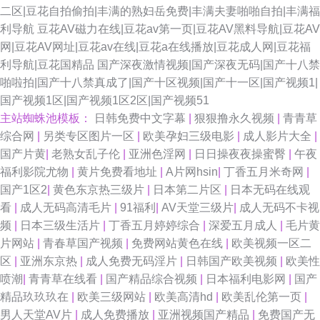
二区|豆花自拍偷拍|丰满的熟妇岳免费|丰满夫妻啪啪自拍|丰满福
利导航
豆花AV磁力在线|豆花av第一页|豆花AV黑料导航|豆花AV
网|豆花AV网址|豆花av在线|豆花a在线播放|豆花成人网|豆花福
利导航|豆花国精品
国产深夜激情视频|国产深夜无码|国产十八禁
啪啦拍|国产十八禁真成了|国产十区视频|国产十一区|国产视频1|
国产视频1区|国产视频1区2区|国产视频51
主站蜘蛛池模板：
日韩免费中文字幕
|
狠狠撸永久视频
|
青青草
综合网
|
另类专区图片一区
|
欧美孕妇三级电影
|
成人影片大全
|
国产片黄
|
老熟女乱子伦
|
亚洲色淫网
|
日日操夜夜操蜜臀
|
午夜
福利影院尤物
|
黄片免费看地址
|
A片网hsin
|
丁香五月米奇网
|
国产1区2
|
黄色东京热三级片
|
日本第二片区
|
日本无码在线观
看
|
成人无码高清毛片
|
91福利
|
AV天堂三级片
|
成人无码不卡视
频
|
日本三级生活片
|
丁香五月婷婷综合
|
深爱五月成人
|
毛片黄
片网站
|
青春草国产视频
|
免费网站黄色在线
|
欧美视频一区二
区
|
亚洲东京热
|
成人免费无码淫片
|
日韩国产欧美视频
|
欧美性
喷潮
|
青青草在线看
|
国产精品综合视频
|
日本福利电影网
|
国产
精品玖玖玖在
|
欧美三级网站
|
欧美高清hd
|
欧美乱伦第一页
|
男人天堂AV片
|
成人免费播放
|
亚洲视频国产精品
|
免费国产无