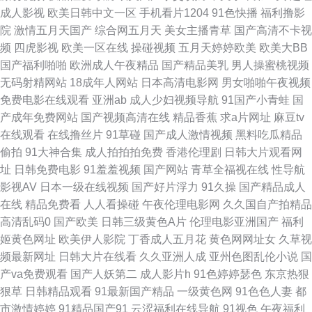
成人影视
欧美日韩中文一区
手机看片1204
91色快播
福利撸影
免费观看 亚洲美女丝袜足交 91系列在线观看免费 免费mv观看入口 亚洲色图
院
激情五月天国产
综合网五月天
美女主播青草
国产高清不卡视
频
四虎影视
欧美一区在线
操碰视频
五月天婷婷欧美
欧美大BB
手机版 91网站直接观看 国内视频自拍99re 一本一道国产精品 超碰91成人
国产福利啪啪
欧洲成人午夜精品
国产精品美乳
男人操蜜桃视频
无码射精网站
18成年人网站
日本高清电影网
男女啪啪午夜视频
色情人妖伪娘一区 91呦呦 精东AV 新狼人综合就是干欧美 91在线99 91一区
免费电影在线观看
亚洲ab
成人少妇视频导航
91国产小青蛙
国
产成年免费网站
国产视频高清在线
精品香蕉
求a片网址
麻豆tv
二区51伪娘 自啪91 国产AV导航一区 香蕉视频黄车震 AV高清午夜福利影院
在线观看
在线撸丝片
91草碰
国产成人激情视频
黑料吃瓜精品
偷拍
91大神合集
成人拍拍拍免费
香港伦理剧
日韩大片观看网
免费女优 91n免费在线视频 不卡av影院在线观看 男人AV午码影院 影音先锋
址
日韩免费电影
91羞羞视频
国产网站
青草全福视在线
性导航
影视AV
日本一级在线视频
国产好片浮力
91久操
国产精品成人
人妻资源 国外91视频在线观看 91国模吧 欧美日韩成人麻豆精品 91视频官网
在线
精品免费看
人人看操碰
午夜伦理电影网
久久国自产拍精品
高清乱码0
国产欧美
日韩三级黄色A片
伦理电影亚洲国产
福利
久草资源免费福利网站 91爱爱人人 超碰网友自拍 欧美性交贴图 91视频最新
姬黄色网址
欧美伊人影院
丁香成人五月花
黄色网网址女
久草视
频最新网址
日韩大片在线看
久久亚洲人成
亚州色图乱伦小说
国
导航 久久国产精品福利色欲 91国产在线免费观看视频 福利视频在线观看91
产va免费观看
国产人妖第二
成人影片h
91色婷婷瑟色
东京热狠
狠草
日韩精品观看
91最新国产精品
一级黄色网
91色色人妻
都
亚洲国产91线视频 91在线青青草 久草福利资源在玷 91乱md色 九九热000
市激情婷婷
91精品国产91
云涩福利在线导航
91视色
午夜福利