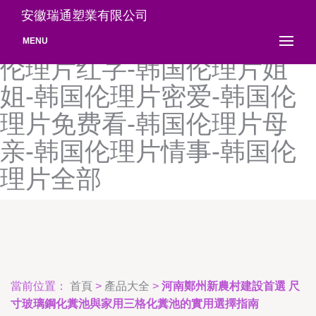
韩国伦理片公公-韩国伦理片
安徽瑞通塑業有限公司
观看-韩国伦理片合集-韩国
MENU
伦理片红字-韩国伦理片姐
姐-韩国伦理片密爱-韩国伦
理片免费看-韩国伦理片母
亲-韩国伦理片情事-韩国伦
理片全部
當前位置：
首頁
>
產品大全
>
河南鄭州新農村建設首選 尺
寸玻璃鋼化糞池與家用三格化糞池的實用選擇指南