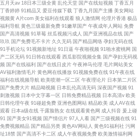
五月天av
18日本三级全黄
乱伦天堂
国产在线短视频
丁香五月
丁香婷婷
91精品又
爱豆传媒下载
丁香九月国产主播
美女网站
视频黄
A片com
美女福利在线观看
狼人激情网
伦理片香港
极品
福利导航
黄色三级最新免费
91嫩草国产
午夜成年人网站
免费
国产高清视频
91草莓
丝瓜视频污成人
国产亚洲视品在线
国产
玖玖
国产免费毛不卡片
久久无码
国产精品网络
孕妇无码在线
91手机论坛
91视频新地址
91日逼
午夜啪视频
91啪水蜜桃网
国
产二区无码
91日韩在线观看
西瓜影院视频全集
国产孕妇无码视
频
国产在线福利
国产在线日皮片
午夜神马伦理
毛片网站美女
AV福利激情毛片
黄色网在线播放
91视频免费在线
91午夜在线
福利在线视频导航
欧美喷潮一区二区
午夜理论片
日本第二片区
国产免费大片
精品呦视频
日本乱伦高清无码
深夜国产视频
91
刺激视频
日本中文字幕一区
日韩免费精品视频
日本高清v
欧美
日韩伦理午夜
91碰超免费
亚洲色图网站
精品欧美
成人AV在线
观看
日本a级在线
干露脸熟女
在线观看黄色网
成人抖音
爰上碰
91
国产美女91视频
国产情侣片
97人人看
国产三级视频在线
91
免费视频精品
国产精品另类
黄色AV网站人
黄色91福利社
污网
址18禁
国产高清不卡二区
成人午夜视频免费
欧美激情福利网