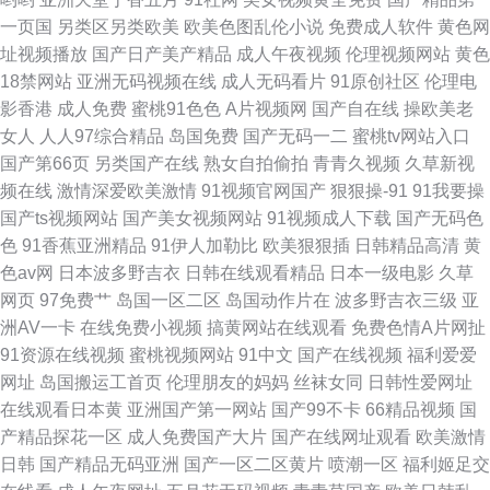
一页国
另类区另类欧美
欧美色图乱伦小说
免费成人软件
黄色网
了 日韩色网址 美女91视视频免费看 97干视频网站 久操视频在线观看 日韩成
址视频播放
国产日产美产精品
成人午夜视频
伦理视频网站
黄色
18禁网站
亚洲无码视频在线
成人无码看片
91原创社区
伦理电
人网站 人人妻人人色 欧美成人日韩 黄色A片五月天
影香港
成人免费
蜜桃91色色
A片视频网
国产自在线
操欧美老
女人
人人97综合精品
岛国免费
国产无码一二
蜜桃tv网站入口
国产第66页
另类国产在线
熟女自拍偷拍
青青久视频
久草新视
频在线
激情深爱欧美激情
91视频官网国产
狠狠操-91
91我要操
国产ts视频网站
国产美女视频网站
91视频成人下载
国产无码色
色
91香蕉亚洲精品
91伊人加勒比
欧美狠狠插
日韩精品高清
黄
色av网
日本波多野吉衣
日韩在线观看精品
日本一级电影
久草
网页
97免费艹
岛国一区二区
岛国动作片在
波多野吉衣三级
亚
洲AV一卡
在线免费小视频
搞黄网站在线观看
免费色情A片网扯
91资源在线视频
蜜桃视频网站
91中文
国产在线视频
福利爱爱
网址
岛国搬运工首页
伦理朋友的妈妈
丝袜女同
日韩性爱网址
在线观看日本黄
亚洲国产第一网站
国产99不卡
66精品视频
国
产精品探花一区
成人免费国产大片
国产在线网址观看
欧美激情
日韩
国产精品无码亚洲
国产一区二区黄片
喷潮一区
福利姬足交