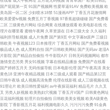
在线看
成人午夜网址
五月花无码视频
青青草国产
欧美日韩乱
国产屁屁第一页
91国产视频网
性爱草逼91AV
免费欧美视频
欧
美岛国一区二区
少妇喷水18禁
51漫画APP
丁香五月花激情网
欧美爱爱tv视频
免费五月丁香视频
97香蕉超级碰碰
国产免费看
二区
三级黄色片网站
综合网黄
在线播放观看
欧美电影在线
伦
理片在哪里看
蜜桃午夜网
久草资源在
日本三级大全
久久福利
福利所导航视频
成人片免费
国产第9页
中文字幕bt原声
三级日
韩欧美
午夜视频123
日本推理片
丁香五月网站
国产免费看视频
极品成人色
成人黑料自拍
国产日韩欧美网站
国产无码av
老湿A
片影院
国产精品自拍偷拍
牛牛影院A片
日韩无码视频网站
都市
激情变态另类
男女91视频
字幕在线精品播放
免费国产在线看
国产婷婷五月天
无码传媒导航
日本电影伦理
国产午夜高清
美女
黄色18
亚洲午夜精品视频
日本三级成人观看
国产精品第12页
日韩午夜场
成人视频高清免费
伦理在线影视
成人三级视频在线
91理论片
欧美日韩性爱福利
av午夜探花福利
精品毛片
久久叉
叉
另类人妖视频
欧美熟妇穴视频
丁香五月V国产
日韩黄色网址
豆花福利视频
轮理片自拍偷拍
日韩欧美美女视频
欧美A级黄色
影院
丁香影视五月花
福利视频电影久久
污污污污免费
91金典