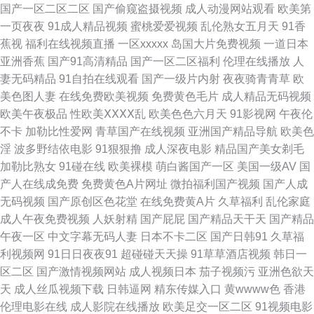
国产一区二区二区
国产偷窥盗摄视频
成人动漫网站观看
欧美第
日韩视频 91色漫网页版入口 欧美性交第八页 福利怕91在线 AV三级片无码
一页夜夜
91成人精品视频
蜜桃爱爱视频
乱伦熟女五月天
91香
蕉视
福利在线视频直播
一区xxxxx
岛国大片免费视频
一道日本
97公开久久 91国产原创出厂电影 91夫妻小视频 色婷婷黄色视频 精品无码
亚洲香蕉
国产91高清精品
国产一区二区福利
伦理在线播放
人
妻无码精品
91自拍在线观看
国产一级片内射
夜夜骑青青草
欧
a∨福利网 91视频在线国产 95国产在线 91福利在线播放 亚洲综合小说网 五
美色图人妻
在线免费欧美视频
免费黄色毛片
成人精品无码视频
欧美午夜极品
性欧美ⅩⅩⅩⅩ乱
欧美色色六月天
91影视网
午夜伦
月涩涩婷婷 久久国产丝袜一区 91超碰色 91在线观看网址 午夜性网 91经典
不卡
加勒比性爱网
青草国产在线视频
亚洲国产精品导航
欧美色
淫
波多野结依电影
91狠狠撸
成人深夜电影
精品国产美女剃毛
三级 www18草av 免费阿v阿视频播放 91TS人妖另类 国产传媒第37页 欧美
加勒比熟女
91碰在线
欧美裸模
萌白酱国产一区
美国一级AV
国
产人在线成免费
免费黄色A片网址
微拍福利国产视频
国产人成
一级在线 91豆花免费看片 AV蜜桃久久 久久精品视频网站 午夜精品久久 91
无码视频
国产原创区色花堂
在线免费黄A片
久草福利
乱伦家庭
成人午夜免费视频
人妖射精
国产屁屁
国产精品天干天
国产精品
蜜桃在线看 成人网址 久久草成人大香蕉AV 最新福利AV在线 超碰在线视91
午夜一区
中文字幕无码人妻
日本不卡二区
国产日韩91
久草福
利视频网
91日日夜夜91
超碰碰天天操
91草草酒店视频
韩日一
免费日本视频网站 在线不卡的AV初 91丝袜美女视频 国产精品久久9 欧美淫
区二区
国产激情视频网站
成人视频日本
茄子视频污
亚洲色欲天
天
成人丝瓜视频下载
日韩逼网
精东传媒入口
黄wwww色
香港
啪啪重囗味合集 91国产视在线观看 国产第五区 欧美成人一二 影音先锋婷婷
伦理电影在线
成人影院在线播放
欧美足交一区二区
91视频电影