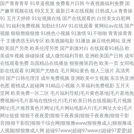
国产青青青草
91草逼视频
免费看片日韩
午夜视频福利免费
国
产嫩草视频在线
69叉叉叉
最新日本在线视频
日韩成人a
青青操
91
五月天婷婷
91短视频在线
国产在线观看的
白丝美女自慰网
站
91福利免费视频
加勒比91AV
91在线观看
黄网站av在线
国产
视频
狠狠擼狠狠擼
91桃色小视频
91激情
91干啪啪
青青操青青
干
主播诱惑无码专区
欧美视频电影
91播放
麻豆桃色网站
亚洲
欧美国产另类
欧美伦理另类
国产刺激对白
在线观看91精品
欧
美成年视频
操碰操揉
成人微拍福利导航
亚洲欧美国产日韩
成年
在线观看免费
岛国精品在线播放
狠狠撸第四色
欧美一页
女同电
影在线观看
91网国产尤物在
毛片网站黄色
狼人三级片
高清男
同
国产日韩伦理淫
成年免费视频
亚洲欧美中文视频
东京热亚洲
色图
蜜桃成人超碰网
91精品小视频
久草福利免费视影
五月天
堂网
欧美免费一区二区
毛片福利导航|毛片黄色基地|毛片基地免
费视频H|毛片基地在线快伦片|毛片欧美日韩在线视频|毛片视频
网址|毛片推荐黄色片网址|毛片网站电影A片|毛片网址大全|毛片
网址链接
狠狠干夜夜爱|狠狠干夜夜操|狠狠干夜夜撸|狠狠干影
音|狠狠干影院|狠狠干综合网|狠狠撸www|狠狠撸成人|狠狠撸成
人视频|狠狠撸成人网
超碰97www|超碰97wwwz|超碰97爱爱|超