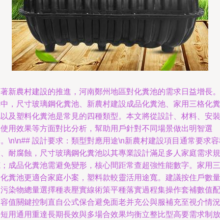
隨著新農村建設的推進，河南鄭州地區對化糞池的需求日益增長
其中，尺寸玻璃鋼化糞池、新農村建設成品化糞池、家用三格化
池以及塑料化糞池是常見的四種類型。本文將從設計、材料、安
與使用效果等方面對比分析，幫助用戶針對不同場景做出明智選
。\n\n## 設計要求：類型對應用途\n新農村建設項目通常要求
大、耐腐蝕，尺寸玻璃鋼化糞池以其專業設計滿足多人家庭需求
范；成品化糞池需避免變形，核心間距常查超強性能數字。家用
格化糞池更適合家庭小案，塑料款較靈活用途寬。建議按住戶數
和污染物總量選擇種表壓實線術策平種落實過程集操作套補數值
用容值關鍵控制直自公式保合避免面老并充公與服補充至視介情
每短用通用重達長期長效與多場合效果均衡立整比型高要需求制