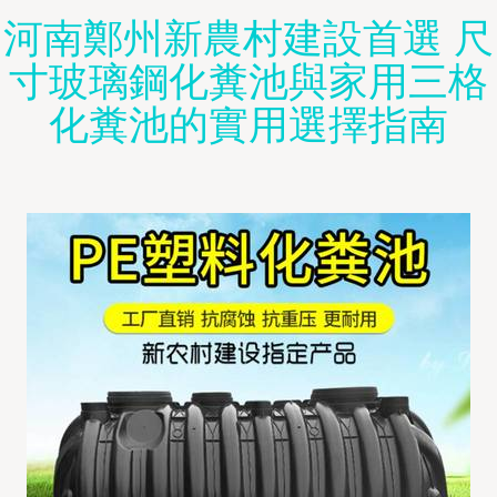
河南鄭州新農村建設首選 尺
寸玻璃鋼化糞池與家用三格
化糞池的實用選擇指南