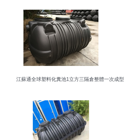
江蘇通全球塑料化糞池1立方三隔倉整體一次成型