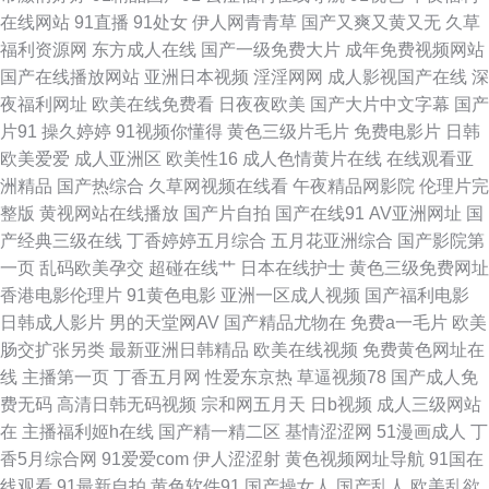
在线网站
91直播
91处女
伊人网青青草
国产又爽又黄又无
久草
亚州日韩视频 超碰国产在线久草91 丝足av 国产欧美线熟精 91黑黄网 国产
福利资源网
东方成人在线
国产一级免费大片
成年免费视频网站
国产在线播放网站
亚洲日本视频
淫淫网网
成人影视国产在线
深
精品久久 日韩欧美有码无码中文 福利视频999 91pot狼友社在线观看 成人网
夜福利网址
欧美在线免费看
日夜夜欧美
国产大片中文字幕
国产
片91
操久婷婷
91视频你懂得
黄色三级片毛片
免费电影片
日韩
站做爱在线免费 色精品国产 91新地址 久久国产伊人网 伊人AV影院在线观看
欧美爱爱
成人亚洲区
欧美性16
成人色情黄片在线
在线观看亚
洲精品
国产热综合
久草网视频在线看
午夜精品网影院
伦理片完
黄色91看片 99国产精品久久成人 四虎东方影院 国产欧美日韩性愛久久 国产
整版
黄视网站在线播放
国产片自拍
国产在线91
AV亚洲网址
国
产经典三级在线
丁香婷婷五月综合
五月花亚洲综合
国产影院第
欧美综合系列在线 人妻aU在线 91色色高清国产 91大神西瓜 激情文学怡春
一页
乱码欧美孕交
超碰在线艹
日本在线护士
黄色三级免费网址
香港电影伦理片
91黄色电影
亚洲一区成人视频
国产福利电影
院 91岛国婷婷 九草在线 一本色道久综合在线 国产精品不卡二区 四虎av播放
日韩成人影片
男的天堂网AV
国产精品尤物在
免费a一毛片
欧美
肠交扩张另类
最新亚洲日韩精品
欧美在线视频
免费黄色网址在
91视社 久久99em国产精品 91久久精品视频 91人妻视频 91麻豆之闺蜜双飞
线
主播第一页
丁香五月网
性爱东京热
草逼视频78
国产成人免
费无码
高清日韩无码视频
宗和网五月天
日b视频
成人三级网站
老司机福利影城 三级久久视频 色一本久 91在线免费观看地址 日韩成人操 91
在
主播福利姬h在线
国产精一精二区
基情涩涩网
51漫画成人
丁
香5月综合网
91爱爱com
伊人涩涩射
黄色视频网址导航
91国在
啪国产视频 91嫂子在线 九一久久精品 91视频在线新网站 日韩h网 伊人焦久
线观看
91最新自拍
黄色软件91
国产操女人
国产乱人
欧美乱欲