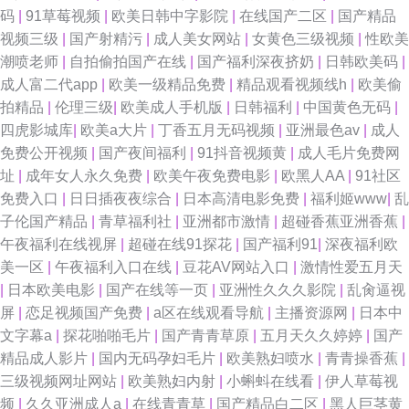
码
|
91草莓视频
|
欧美日韩中字影院
|
在线国产二区
|
国产精品
视频三级
|
国产射精污
|
成人美女网站
|
女黄色三级视频
|
性欧美
潮喷老师
|
自拍偷拍国产在线
|
国产福利深夜挤奶
|
日韩欧美码
|
成人富二代app
|
欧美一级精品免费
|
精品观看视频线h
|
欧美偷
拍精品
|
伦理三级
|
欧美成人手机版
|
日韩福利
|
中国黄色无码
|
四虎影城库
|
欧美a大片
|
丁香五月无码视频
|
亚洲最色av
|
成人
免费公开视频
|
国产夜间福利
|
91抖音视频黄
|
成人毛片免费网
址
|
成年女人永久免费
|
欧美午夜免费电影
|
欧黑人AA
|
91社区
免费入口
|
日日插夜夜综合
|
日本高清电影免费
|
福利姬www
|
乱
子伦国产精品
|
青草福利社
|
亚洲都市激情
|
超碰香蕉亚洲香蕉
|
午夜福利在线视屏
|
超碰在线91探花
|
国产福利91
|
深夜福利欧
美一区
|
午夜福利入口在线
|
豆花AV网站入口
|
激情性爱五月天
|
日本欧美电影
|
国产在线等一页
|
亚洲性久久久影院
|
乱肏逼视
屏
|
恋足视频国产免费
|
a区在线观看导航
|
主播资源网
|
日本中
文字幕a
|
探花啪啪毛片
|
国产青青草原
|
五月天久久婷婷
|
国产
精品成人影片
|
国内无码孕妇毛片
|
欧美熟妇喷水
|
青青操香蕉
|
三级视频网址网站
|
欧美熟妇内射
|
小蝌蚪在线看
|
伊人草莓视
频
|
久久亚洲成人a
|
在线青青草
|
国产精品白二区
|
黑人巨茎黄