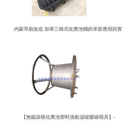
內蒙旱廁改造 加厚三格式化糞池桶的革新應用與實
踐
【無錫滾模化糞池塑料漁船儲罐藥罐模具】-