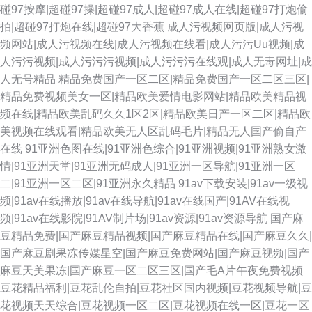
碰97按摩|超碰97操|超碰97成人|超碰97成人在线|超碰97打炮偷
拍|超碰97打炮在线|超碰97大香蕉
成人污视频网页版|成人污视
频网站|成人污视频在线|成人污视频在线看|成人污污Uu视频|成
人污污视频|成人污污污视频|成人污污污在线观|成人无毒网址|成
人无号精品
精品免费国产一区二区|精品免费国产一区二区三区|
精品免费视频美女一区|精品欧美爱情电影网站|精品欧美精品视
频在线|精品欧美乱码久久1区2区|精品欧美日产一区二区|精品欧
美视频在线观看|精品欧美无人区乱码毛片|精品无人国产偷自产
在线
91亚洲色图在线|91亚洲色综合|91亚洲视频|91亚洲熟女激
情|91亚洲天堂|91亚洲无码成人|91亚洲一区导航|91亚洲一区
二|91亚洲一区二区|91亚洲永久精品
91av下载安装|91av一级视
频|91av在线播放|91av在线导航|91av在线国产|91AV在线视
频|91av在线影院|91AV制片场|91av资源|91av资源导航
国产麻
豆精品免费|国产麻豆精品视频|国产麻豆精品在线|国产麻豆久久|
国产麻豆剧果冻传媒星空|国产麻豆免费网站|国产麻豆视频|国产
麻豆天美果冻|国产麻豆一区二区三区|国产毛A片午夜免费视频
豆花精品福利|豆花乱伦自拍|豆花社区国内视频|豆花视频导航|豆
花视频天天综合|豆花视频一区二区|豆花视频在线一区|豆花一区